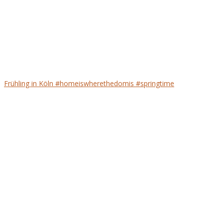
Frühling in Köln #homeiswherethedomis #springtime