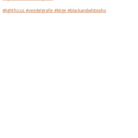
#lightfocus #veedelgrafie #liège #blackandwhitepho