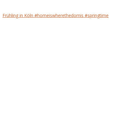
Frühling in Köln #homeiswherethedomis #springtime