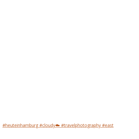
#heuteinhamburg #cloudy☁️ #travelphotography #east