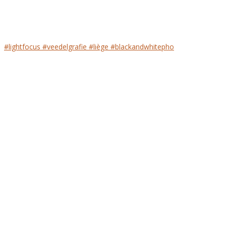
#lightfocus #veedelgrafie #liège #blackandwhitepho