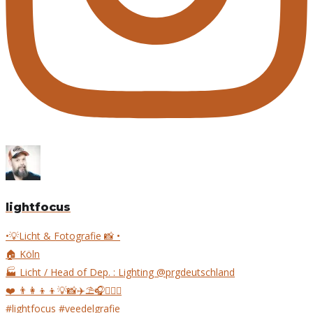
lightfocus
•💡Licht & Fotografie 📸 •
🏠 Köln
🏭 Licht / Head of Dep. : Lighting @prgdeutschland
❤️ 👨‍👩‍👦‍👦💡📸✈️⛱🎧🚴🏻‍♂️
#lightfocus #veedelgrafie