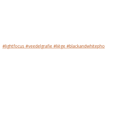
#lightfocus #veedelgrafie #liège #blackandwhitepho