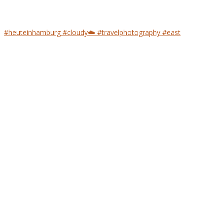
#heuteinhamburg #cloudy☁️ #travelphotography #east