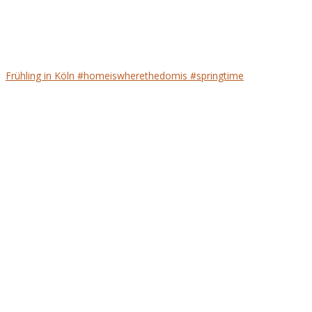
Frühling in Köln #homeiswherethedomis #springtime